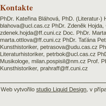
Kontakte
PhDr. Kateřina Bláhová, PhD. (Literatur-) H
blahova@ucl.cas.cz PhDr. Zdeněk Hojda, C
zdenek.hojda@ff.cuni.cz Doc. PhDr. Marta
marta.ottlova@ff.cuni.cz PhDr. Taťána Pe
Kunsthistoriker, petrasova@udu.cas.cz Ph
Literaturhistoriker, petrbok@ucl.cas.cz Ph
Musikologe, milan.pospisil@nm.cz Prof. 
Kunsthistoriker, prahraff@ff.cuni.cz
Web vytvořilo
studio Liquid Design
, v pří