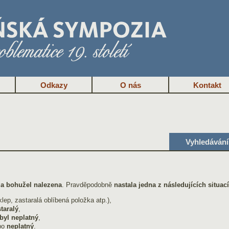
Odkazy
O nás
Kontakt
Vyhledávání
la bohužel nalezena
. Pravděpodobně
nastala jedna z následujících situací
lep, zastaralá oblíbená položka atp.),
taralý
,
byl neplatný
,
bo
neplatný
.