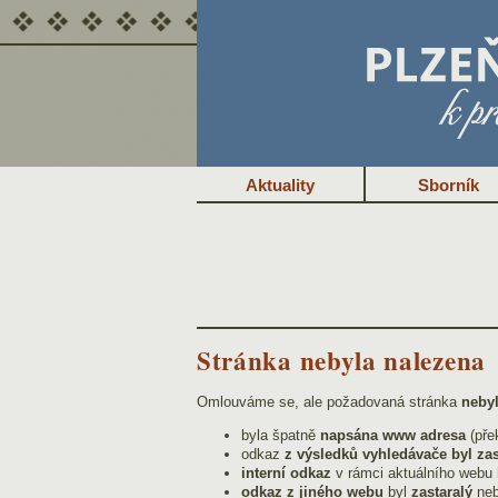
Aktuality
Sborník
Stránka nebyla nalezena
Omlouváme se, ale požadovaná stránka
neby
byla špatně
napsána www adresa
(přek
odkaz
z výsledků vyhledávače byl zas
interní odkaz
v rámci aktuálního webu
odkaz z jiného webu
byl
zastaralý
ne