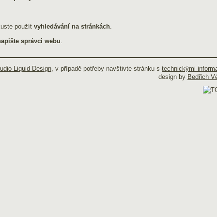
kuste použít
vyhledávání na stránkách
.
napište správci webu
.
tudio Liquid Design
, v případě potřeby navštivte stránku s
technickými inform
design by
Bedřich V